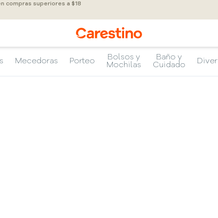
 en compras superiores a $18
Bolsos y
Baño y
s
Mecedoras
Porteo
Diver
Mochilas
Cuidado