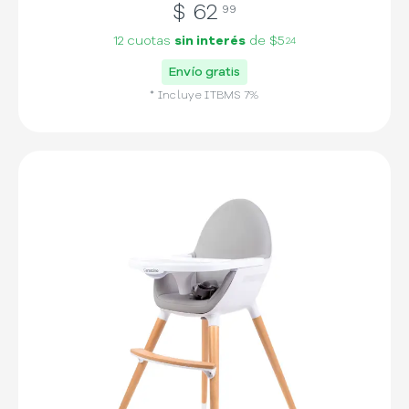
$
62
99
12 cuotas
sin interés
de
$5
24
Envío gratis
* Incluye
ITBMS
7
%