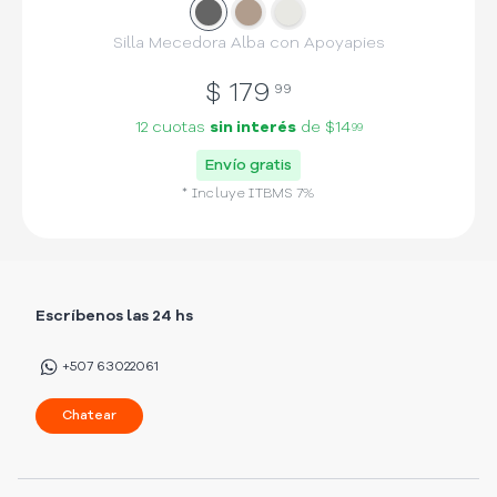
Slide
Slide
1
Slide
2
3
Silla Mecedora Alba con Apoyapies
$
179
99
12 cuotas
sin interés
de
$14
99
Envío gratis
* Incluye
ITBMS
7
%
Escríbenos las 24 hs
+507 63022061
Chatear