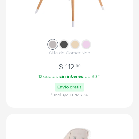
Slide
Slide
1
Slide
2
Slide
3
4
Silla de Comer Neo
$
112
99
12 cuotas
sin interés
de
$9
41
Envío gratis
* Incluye
ITBMS
7
%