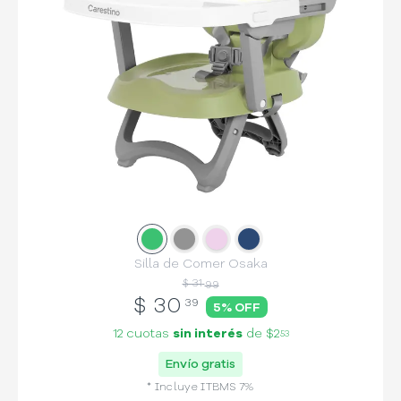
Slide
Slide
1
Slide
2
Slide
3
4
Silla de Comer Osaka
$ 31
99
$
30
39
5
% OFF
12 cuotas
sin interés
de
$2
53
Envío gratis
* Incluye
ITBMS
7
%