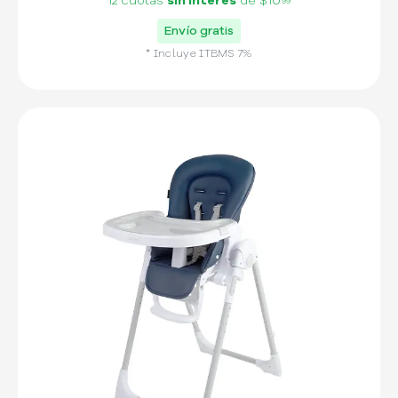
12 cuotas
sin interés
de
$10
99
Envío gratis
* Incluye
ITBMS
7
%