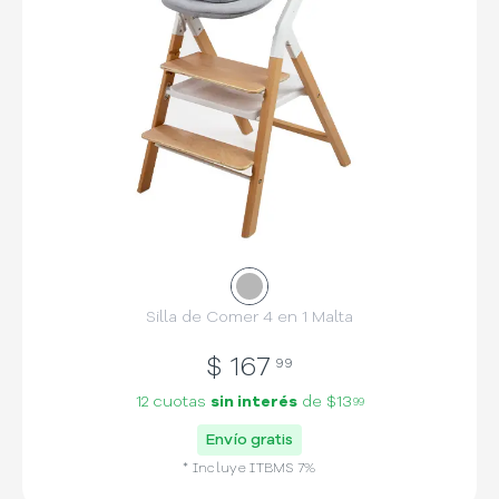
Silla de Comer 4 en 1 Malta
$
167
99
12 cuotas
sin interés
de
$13
99
Envío gratis
* Incluye
ITBMS
7
%