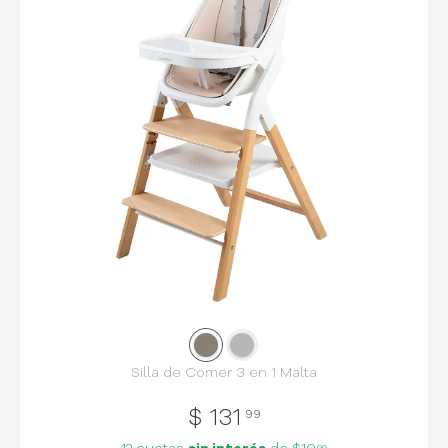
Slide
Slide
1
2
Silla de Comer 3 en 1 Malta
$
131
99