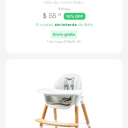
Silla de Comer Baku
$ 61
99
$
55
79
10
% OFF
12 cuotas
sin interés
de
$4
64
Envío gratis
* Incluye
ITBMS
7
%