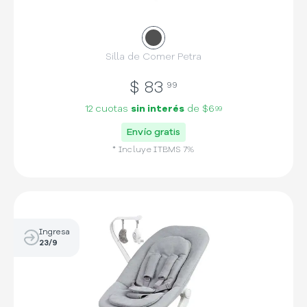
Silla de Comer Petra
$
83
99
12 cuotas
sin interés
de
$6
99
Envío gratis
* Incluye
ITBMS
7
%
Ingresa
23/9