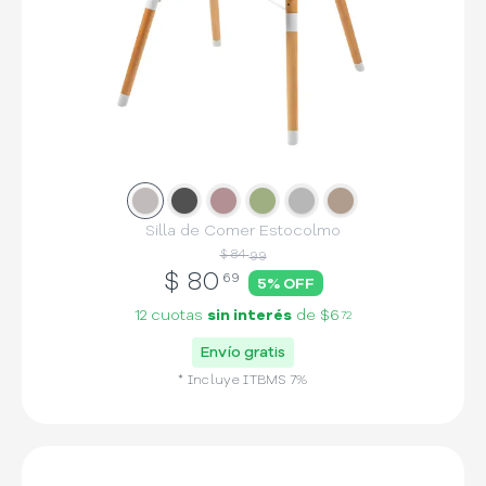
Slide
Slide
1
Slide
2
Slide
3
Slide
4
Slide
5
6
Silla de Comer Estocolmo
$ 84
99
$
80
69
5
% OFF
12 cuotas
sin interés
de
$6
72
Envío gratis
* Incluye
ITBMS
7
%