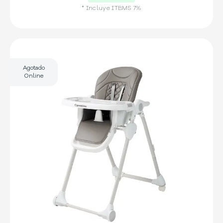
* Incluye
ITBMS
7
%
Agotado
Online