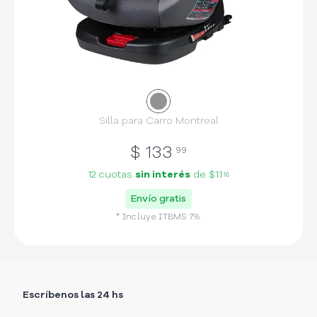
Silla para Carro Montreal
$
133
99
12 cuotas
sin interés
de
$11
16
Envío gratis
* Incluye
ITBMS
7
%
Escríbenos las 24 hs