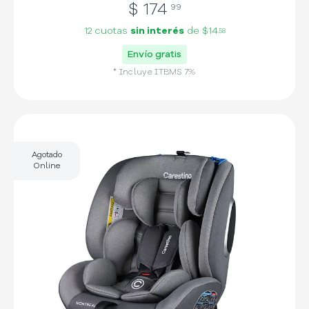
$
174
99
12 cuotas
sin interés
de
$14
58
Envío gratis
* Incluye
ITBMS
7
%
Agotado
Online