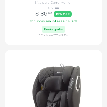
Silla para Carro Munich
$ 101
99
$
86
69
15
% OFF
12 cuotas
sin interés
de
$7
22
Envío gratis
* Incluye
ITBMS
7
%