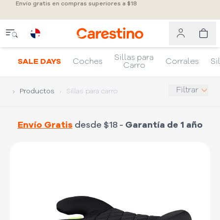
Envío gratis en compras superiores a $18
Sillas para
SALE DAYS
Coches
Corrales
Si
Carro
Filtrar
Productos
Sillas para carro
Envío Gratis
desde $18 -
Garantía de 1 año