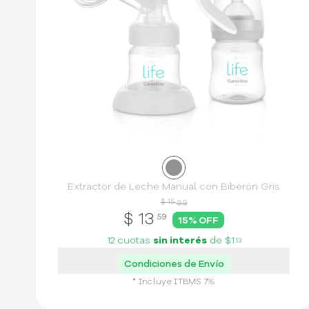
Extractor de Leche Manual con Biberón Gris
$ 15
99
$
13
59
15
% OFF
12 cuotas
sin interés
de
$1
13
Condiciones de Envío
* Incluye
ITBMS
7
%