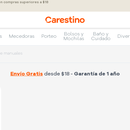
 en compras superiores a $18
Bolsos y
Baño y
s
Mecedoras
Porteo
Diver
Mochilas
Cuidado
che manuales
Envío Gratis
desde $18 -
Garantía de 1 año