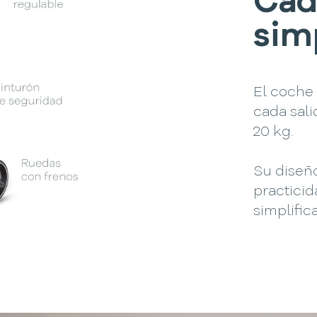
Cad
sim
El coche
cada sali
20 kg.
Su diseñ
practici
simplifica