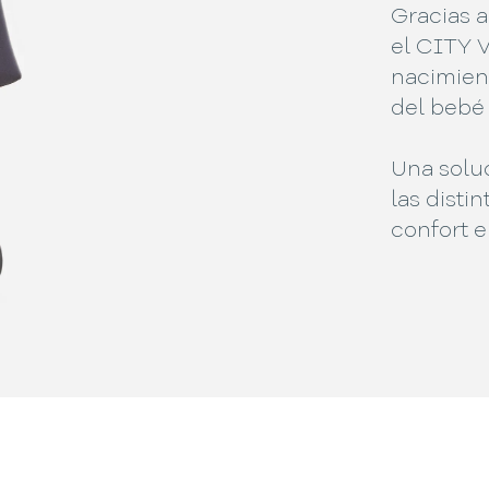
Gracias a
el CITY V
nacimien
del bebé 
Una solu
las disti
confort en