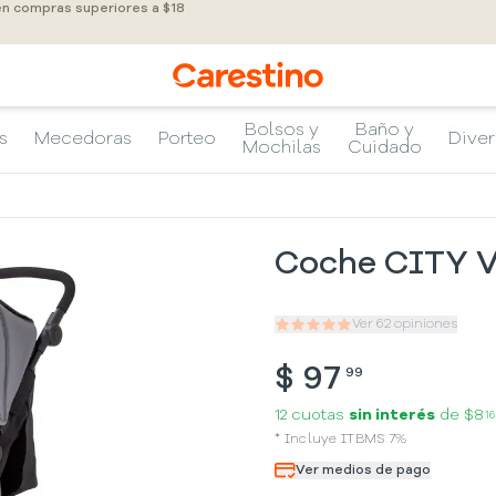
 en compras superiores a $18
Bolsos y
Baño y
s
Mecedoras
Porteo
Diver
Mochilas
Cuidado
Coche CITY V
Ver
62
opiniones
$
97
99
12 cuotas
sin interés
de
$8
16
*
Incluye
ITBMS
7
%
Ver medios de pago