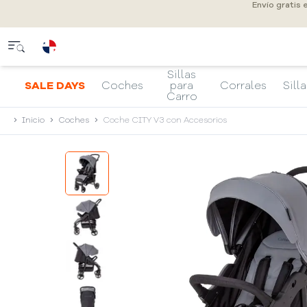
Envío gratis
Sillas
SALE DAYS
Coches
para
Corrales
Silla
Carro
Inicio
Coches
Coche CITY V3 con Accesorios