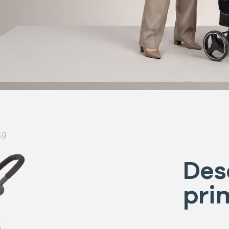
Des
pri