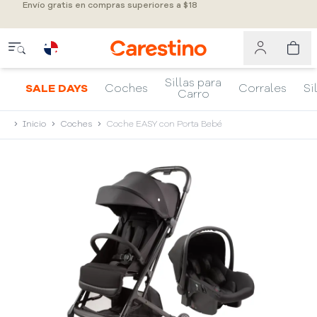
Envío gratis en compras superiores a $18
Sillas para
SALE DAYS
Coches
Corrales
Si
Carro
Inicio
Coches
Coche EASY con Porta Bebé