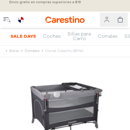
Envío gratis en compras superiores a $18
Sillas para
SALE DAYS
Coches
Corrales
Si
Carro
Inicio
Corrales
Corral Colecho SIENA