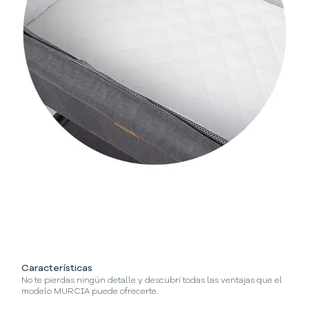
Características
¿
No te pierdas ningún detalle y descubrí todas las ventajas que el
En
modelo MURCIA puede ofrecerte.
mo