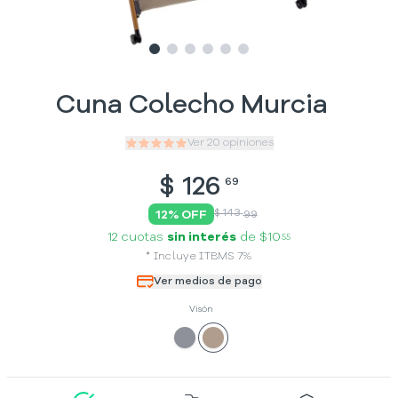
Slide
Slide
Slide
1
Slide
2
Slide
3
Slide
4
5
6
Cuna Colecho Murcia
Ver
20
opiniones
$
126
69
$ 143
12
% OFF
99
12 cuotas
sin interés
de
$10
55
*
Incluye
ITBMS
7
%
Ver medios de pago
Visón