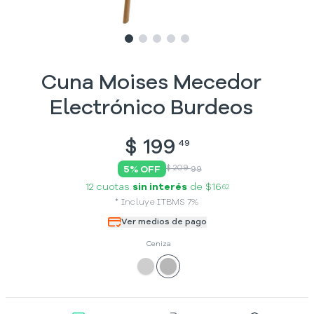
Slide
Slide
Slide
1
Slide
2
Slide
3
4
5
Cuna Moises Mecedor
Electrónico Burdeos
$
199
49
$ 209
5
% OFF
99
12 cuotas
sin interés
de
$16
62
*
Incluye
ITBMS
7
%
Ver medios de pago
Ceniza