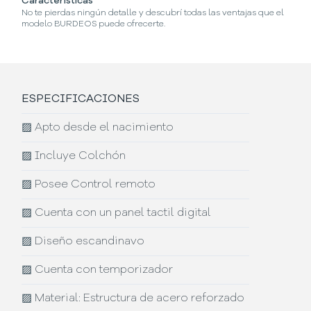
Características
¿
No te pierdas ningún detalle y descubrí todas las ventajas que el
En
modelo BURDEOS puede ofrecerte.
m
ESPECIFICACIONES
▨
Apto desde el nacimiento
▨
Incluye Colchón
▨
Posee Control remoto
▨
Cuenta con un panel tactil digital
▨
Diseño escandinavo
▨
Cuenta con temporizador
▨
Material: Estructura de acero reforzado