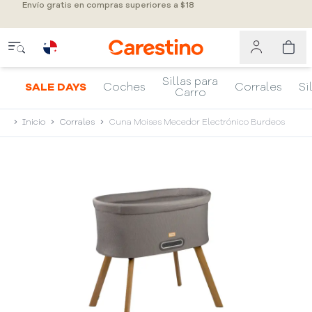
Envío gratis en compras superiores a $18
Sillas para
SALE DAYS
Coches
Corrales
Si
Carro
Inicio
Corrales
Cuna Moises Mecedor Electrónico Burdeos