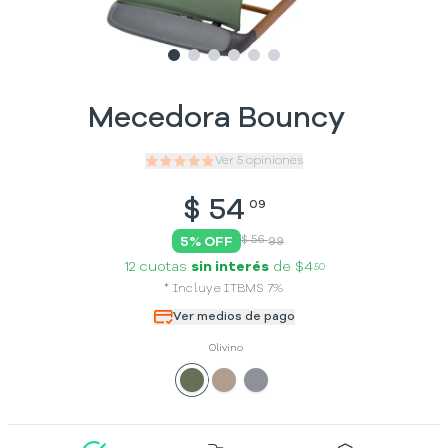
Slide
Slide
Slide
1
Slide
2
Slide
3
Slide
4
5
6
Mecedora Bouncy
Ver
5
opiniones
$
54
09
$ 56
5
% OFF
99
12 cuotas
sin interés
de
$4
50
*
Incluye
ITBMS
7
%
Ver medios de pago
Olivino