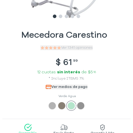
Slide
Slide
Slide
1
Slide
2
Slide
3
4
5
Mecedora Carestino
Ver
1341
opiniones
$
61
99
12 cuotas
sin interés
de
$5
16
*
Incluye
ITBMS
7
%
Ver medios de pago
Verde Agua