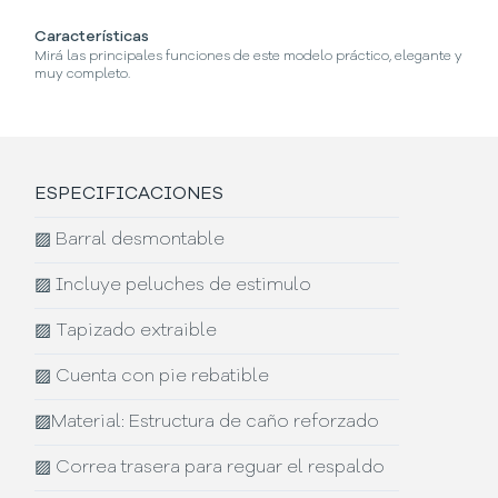
Características
¿C
Mirá las principales funciones de este modelo práctico, elegante y
Se
muy completo.
ESPECIFICACIONES
▨
Barral desmontable
▨
Incluye peluches de estimulo
▨
Tapizado extraible
▨
Cuenta con pie rebatible
▨
Material: Estructura de caño reforzado
▨
Correa trasera para reguar el respaldo