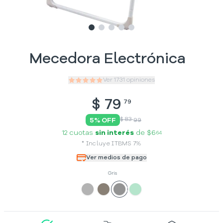
Slide
Slide
Slide
1
Slide
2
Slide
3
4
5
Mecedora Electrónica
Ver
1731
opiniones
$
79
79
$ 83
5
% OFF
99
12 cuotas
sin interés
de
$6
64
*
Incluye
ITBMS
7
%
Ver medios de pago
Gris