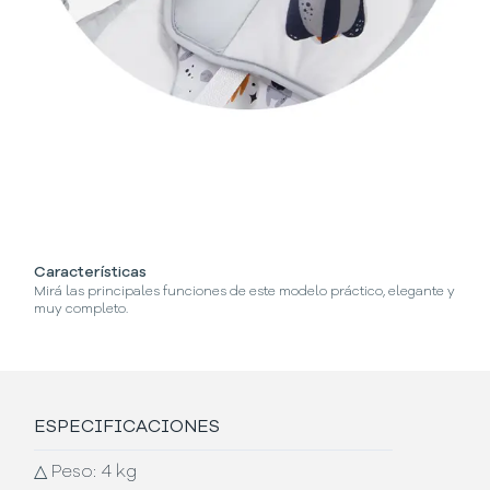
Características
¿C
Mirá las principales funciones de este modelo práctico, elegante y
Se
muy completo.
ESPECIFICACIONES
△
Peso: 4 kg