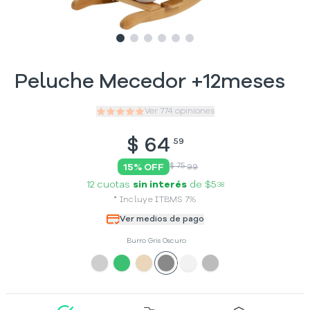
Slide
Slide
Slide
1
Slide
2
Slide
3
Slide
4
5
6
Peluche Mecedor +12meses
Ver
774
opiniones
$
64
59
$ 75
15
% OFF
99
12 cuotas
sin interés
de
$5
38
*
Incluye
ITBMS
7
%
Ver medios de pago
Burro Gris Oscuro