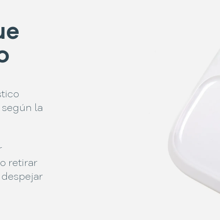
ue
o
tico
a según la
r
 retirar
 despejar