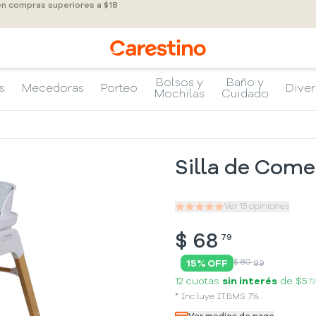
 en compras superiores a $18
Bolsos y
Baño y
s
Mecedoras
Porteo
Diver
Mochilas
Cuidado
Silla de Come
Ver
15
opiniones
$
68
79
$ 80
15
% OFF
99
12 cuotas
sin interés
de
$5
73
*
Incluye
ITBMS
7
%