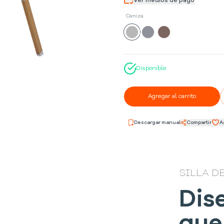
Ver medios de pago
Ceniza
Disponible
Agregar al carrito
Descargar manual
Compartir
A
SILLA D
Dis