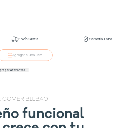
Envío Gratis
Garantía 1 Año
Agregar a una lista
gregar a favoritos
E COMER BILBAO
eño funcional