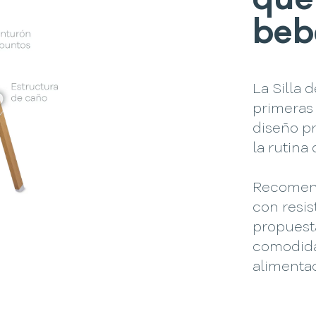
que
beb
La Silla
primeras
diseño p
la rutina 
Recomend
con resis
propuest
comodid
alimenta