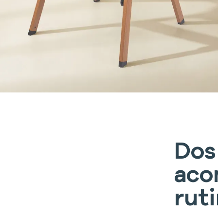
Dos
aco
rut