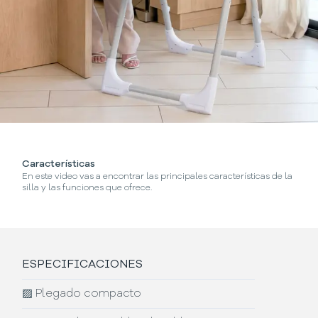
Características
¿
En este video vas a encontrar las principales características de la
En
silla y las funciones que ofrece.
ESPECIFICACIONES
▨
Plegado compacto