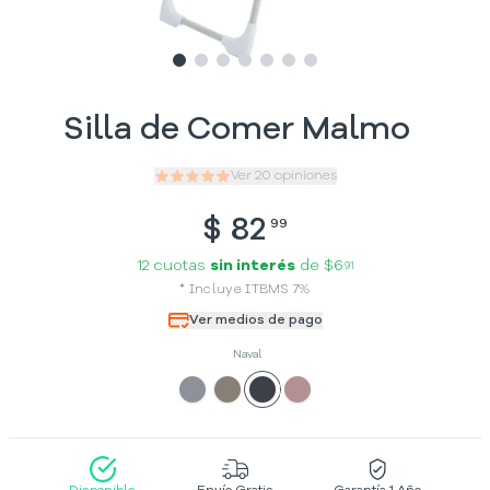
Slide
Slide
Slide
1
Slide
2
Slide
3
Slide
4
Slide
5
6
7
Silla de Comer Malmo
Ver
20
opiniones
$
82
99
12 cuotas
sin interés
de
$6
91
*
Incluye
ITBMS
7
%
Ver medios de pago
Naval