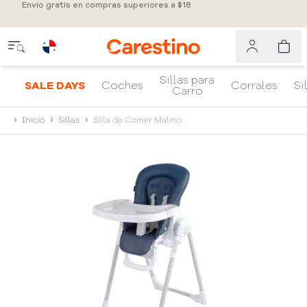
Envío gratis en compras superiores a $18
Sillas para
SALE DAYS
Coches
Corrales
Si
Carro
Inicio
Sillas
Silla de Comer Malmo