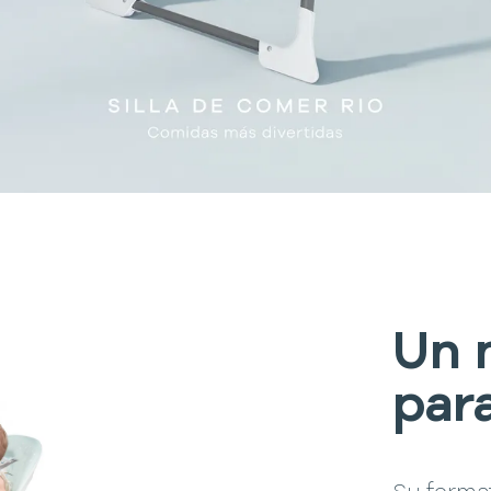
Un
par