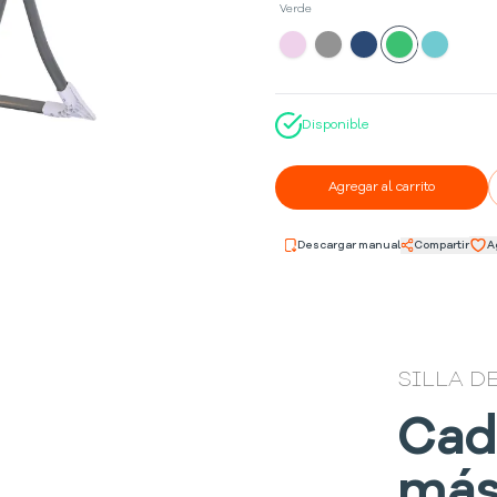
Verde
Disponible
Agregar al carrito
Descargar manual
Compartir
A
SILLA D
Cad
más