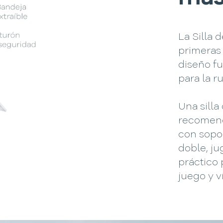
La Silla
primeras
diseño f
para la ru
Una sill
recomend
con sopor
doble, j
práctico 
juego y 