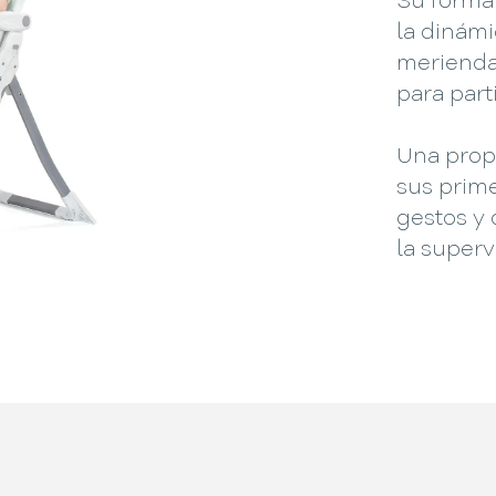
Su format
la dinámi
merienda
para parti
Una prop
sus prim
gestos y
la superv