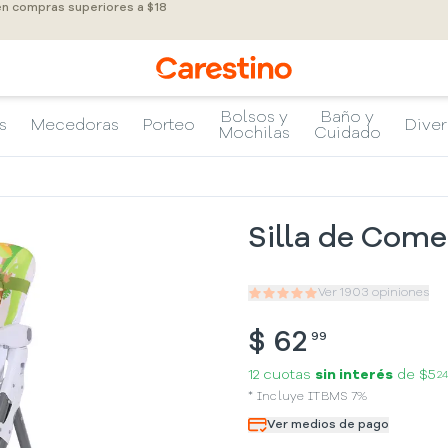
 en compras superiores a $18
Bolsos y
Baño y
s
Mecedoras
Porteo
Diver
Mochilas
Cuidado
Silla de Come
Ver
1903
opiniones
$
62
99
12 cuotas
sin interés
de
$5
24
*
Incluye
ITBMS
7
%
Ver medios de pago