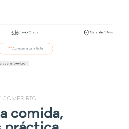
Envío Gratis
Garantía 1 Año
Agregar a una lista
gregar a favoritos
E COMER RÍO
a comida,
 práctica