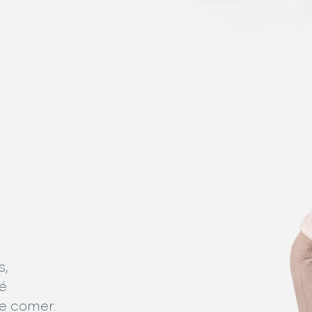
s,
é
de comer.